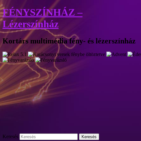
FÉNYSZÍNHÁZ –
Lézerszínház
Kortárs multimédia fény- és lézerszínház
Keresés