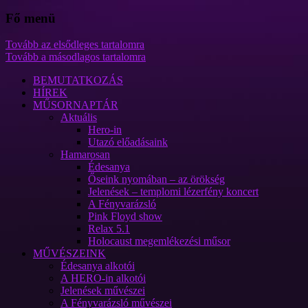
Fő menü
Tovább az elsődleges tartalomra
Tovább a másodlagos tartalomra
BEMUTATKOZÁS
HÍREK
MŰSORNAPTÁR
Aktuális
Hero-in
Utazó előadásaink
Hamarosan
Édesanya
Őseink nyomában – az örökség
Jelenések – templomi lézerfény koncert
A Fényvarázsló
Pink Floyd show
Relax 5.1
Holocaust megemlékezési műsor
MŰVÉSZEINK
Édesanya alkotói
A HERO-in alkotói
Jelenések művészei
A Fényvarázsló művészei