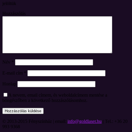
jelöltük
Hozzászólás
Név
*
E-mail cím
*
Honlap
A nevem, email címem, és weboldalcímem mentése a
böngészőben a következő hozzászólásomhoz.
© 2013-2015 Fényszínház | email:
info@goldlaser.hu
| Tel.: +36 20
993 9368