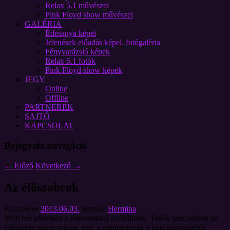
Relax 5.1 művészei
Pink Floyd show művészei
GALÉRIA
Édesanya képei
Jelenések előadás képei, fotógaléria
Fényvarázsló képek
Relax 5.1 fotók
Pink Floyd show képek
JEGY
Online
Offline
PARTNEREK
SAJTÓ
KAPCSOLAT
Bejegyzés navigáció
←
Előző
Következő
→
Az élőszobrok
Közzétéve
2013.06.03.
Szerző:
Hermina
Múlt hét pénteken a táncosokkal próbáltunk. Teóék specialitása az
élőszobor show-műsor, ami a pantomim és a tánc ötvözéséből