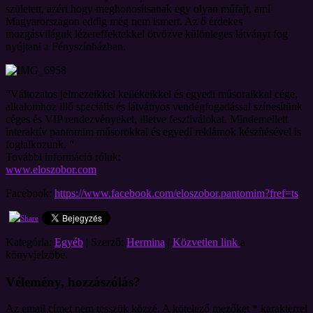
született, azért hogy meghonosítsanak egy olyan műfajt, ami
Magyarországon eddig még nem ismert. Az ő érdekes
mozgásviláguk lézereffektekkel ötvözve különleges látványt fog
nyújtani a Fényszínházban.
“Változatos jelmezeikkel kellékeikkel és egyedi műsoraikkal cége,
alkalomhoz illő speciális és látványos vendégfogadással színesítünk
céges és VIP rendezvényeket, illetve fesztiválokat. Mindemellett
interaktív pantomim műsorokkal és egyedi reklámok készítésével is
foglalkozunk. “
További információ róluk:
www.eloszobor.com
Facebook:
https://www.facebook.com/eloszobor.pantomim?fref=ts
Kategória:
Egyéb
| Szerző:
Hermina
|
Közvetlen link
a
könyvjelzőbe.
Vélemény, hozzászólás?
Az email címet nem tesszük közzé.
A kötelező mezőket
*
karakterrel