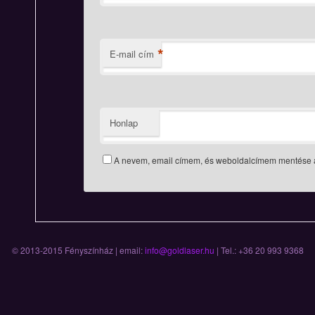
*
E-mail cím
Honlap
A nevem, email címem, és weboldalcímem mentése 
© 2013-2015 Fényszínház | email:
info@goldlaser.hu
| Tel.: +36 20 993 9368