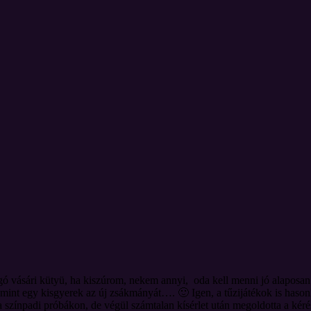
gó vásári kütyü, ha kiszúrom, nekem annyi, oda kell menni jó alaposa
mint egy kisgyerek az új zsákmányát…. 🙂 Igen, a tűzijátékok is hasonl
 a színpadi próbákon, de végül számtalan kísérlet után megoldotta a kér