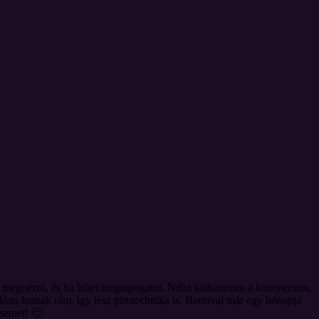
n megnézni, és ha lehet megtapogatni. Néha kiakasztom a környeztem,
óan hatnak rám, így lesz pirotechnika is. Barnival már egy hónapja
ésemet! 🙂