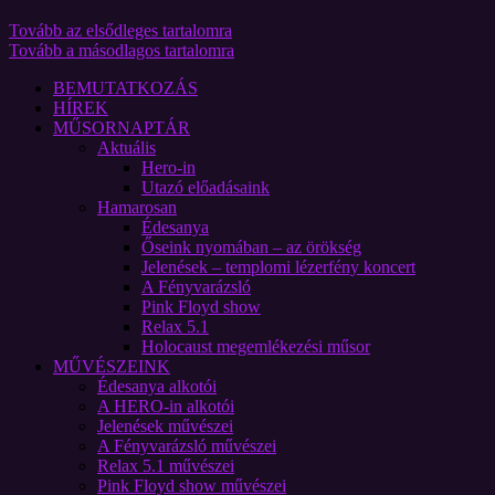
Tovább az elsődleges tartalomra
Tovább a másodlagos tartalomra
BEMUTATKOZÁS
HÍREK
MŰSORNAPTÁR
Aktuális
Hero-in
Utazó előadásaink
Hamarosan
Édesanya
Őseink nyomában – az örökség
Jelenések – templomi lézerfény koncert
A Fényvarázsló
Pink Floyd show
Relax 5.1
Holocaust megemlékezési műsor
MŰVÉSZEINK
Édesanya alkotói
A HERO-in alkotói
Jelenések művészei
A Fényvarázsló művészei
Relax 5.1 művészei
Pink Floyd show művészei