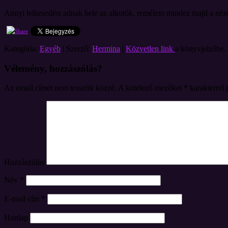
Annyi lelkesedést adnak bele az alkotók, remélem mindez majd a néz
Kategória:
Egyéb
| Szerző:
Hermina
|
Közvetlen link
a könyvjelzőbe.
Vélemény, hozzászólás?
Az email címet nem tesszük közzé.
A kötelező mezőket
*
karakterrel 
Hozzászólás
Név
*
E-mail cím
*
Honlap