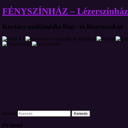
FÉNYSZÍNHÁZ – Lézerszínház
Kortárs multimédia fény- és lézerszínház
Keresés
Fő menü