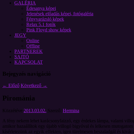
GALÉRIA
Édesanya képei
Jelenések előadás képei, fotógaléria
Fényvarázsló képek
Relax 5.1 fotók
Pink Floyd show képek
JEGY
Online
Offline
PARTNEREK
SAJTÓ
KAPCSOLAT
Bejegyzés navigáció
←
Előző
Következő
→
Pirománia
Közzétéve
2013.03.02.
Szerző:
Hermina
A fény nekem lehet karácsonyfaizzó, egy érdekes lámpa, valami villo
amikor hazaállítok egy újabb villogó bigyóval és lelkesen mutogatom 
kísérletezünk az egyik effekten, igen türelmesen beszaladgál és kivár