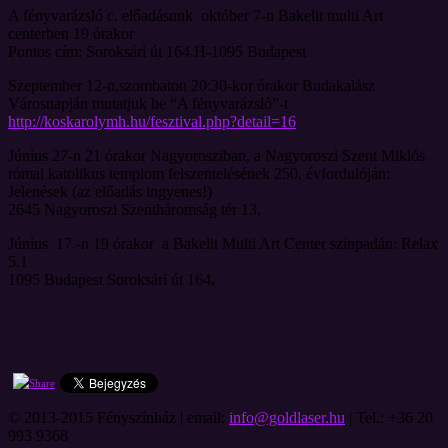
A fényvarázsló c. előadásunk október 7-n Bakelit multi Art
centerben 19 órakor
Pontos cím: Soroksári út 164.H-1095 Budapest
Szeptember 12-n,szombaton 20:30-kor órakor Budakalász
Városnapján mutatjuk be “A fényvarázsló”-t
http://koskarolymh.hu/fesztival.php?detail=16
Június 27-n 21 órakor Nagyorosziban, a Nagyoroszi Szent Miklós
római katolikus templom felszentelésének 250. évfordulóján:
Jelenések (az előadás ingyenes!)
2645 Nagyoroszi Szentháromság tér 13.
Június 17.-n 19 órakor a Bakelit Multi Art Center színpadán: Relax
5.1
1095 Budapest Soroksári út 164
.
© 2013-2015 Fényszínház | email:
info@goldlaser.hu
| Tel.: +36 20
993 9368