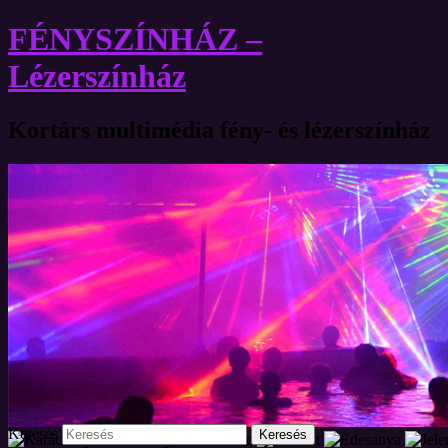
FÉNYSZÍNHÁZ –
Lézerszínház
Kortárs multimédia fény- és lézerszínház
Keresés