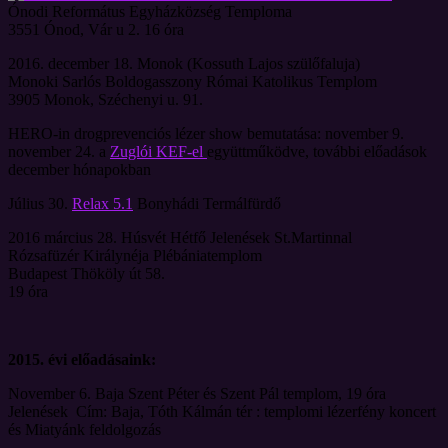
Ónodi Református Egyházközség Temploma
3551 Ónod, Vár u 2. 16 óra
2016. december 18. Monok (Kossuth Lajos szülőfaluja)
Monoki Sarlós Boldogasszony Római Katolikus Templom
3905 Monok, Széchenyi u. 91.
HERO-in drogprevenciós lézer show bemutatása: november 9.
november 24. a
Zuglói KEF-el
együttműködve, további előadások
december hónapokban
Július 30.
Relax 5.1
Bonyhádi Termálfürdő
2016 március 28. Húsvét Hétfő Jelenések St.Martinnal
Rózsafüzér Királynéja Plébániatemplom
Budapest Thököly út 58.
19 óra
2015. évi előadásaink:
November 6. Baja Szent Péter és Szent Pál templom, 19 óra
Jelenések Cím: Baja, Tóth Kálmán tér : templomi lézerfény koncert
és Miatyánk feldolgozás