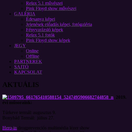
Relax 5.1 művészei
Pink Floyd show művészei
GALÉRIA
Édesanya képei
Jelenések előadás képei, fotógaléria
Fényvarázsló képek
Relax 5.1 fotók
Pink Floyd show képek
JEGY
Online
Offline
PARTNEREK
SAJTÓ
KAPCSOLAT
AKTUÁLIS
2019.
évi műsoraink:
Túrkeve termál: augusztus 9.
Bonyhád Termál: július 27.
Hero-in
drogprevenciós multimédia lézer show