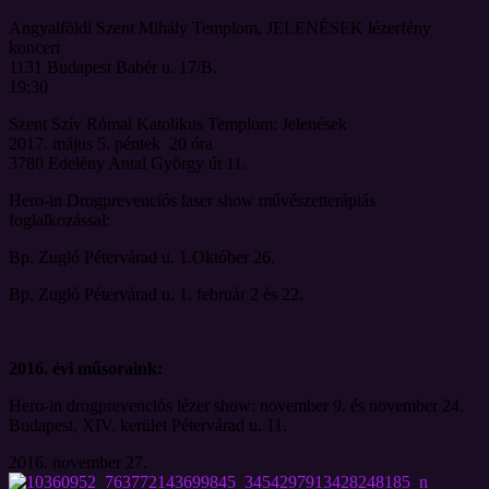
Angyalföldi Szent Mihály Templom, JELENÉSEK lézerfény
koncert
1131 Budapest Babér u. 17/B.
19:30
Szent Szív Római Katolikus Templom:
Jelenések
2017. május 5. péntek 20 óra
3780 Edelény Antal György út 11.
Hero-in Drogprevenciós laser show művészetterápiás
foglalkozással:
Bp. Zugló Pétervárad u. 1.Október 26.
Bp. Zugló Pétervárad u. 1. február 2 és 22.
2016. évi műsoraink:
Hero-in drogprevenciós lézer show: november 9. és november 24.
Budapest, XIV. kerület Pétervárad u. 11.
2016. november 27.