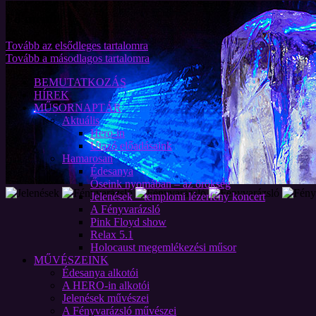
Fő menü
Tovább az elsődleges tartalomra
Tovább a másodlagos tartalomra
BEMUTATKOZÁS
HÍREK
MŰSORNAPTÁR
Aktuális
Hero-in
Utazó előadásaink
Hamarosan
Édesanya
Őseink nyomában – az örökség
Jelenések – templomi lézerfény koncert
A Fényvarázsló
Pink Floyd show
Relax 5.1
Holocaust megemlékezési műsor
MŰVÉSZEINK
Édesanya alkotói
A HERO-in alkotói
Jelenések művészei
A Fényvarázsló művészei