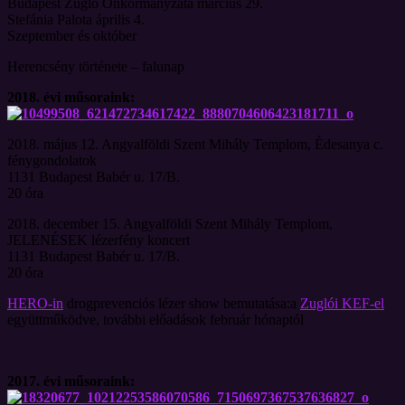
Budapest Zugló Önkormányzata március 29.
Stefánia Palota április 4.
Szeptember és október
Herencsény története – falunap
2018.
évi műsoraink:
2018. május 12. Angyalföldi Szent Mihály Templom, Édesanya c.
fénygondolatok
1131 Budapest Babér u. 17/B.
20 óra
2018. december 15. Angyalföldi Szent Mihály Templom,
JELENÉSEK lézerfény koncert
1131 Budapest Babér u. 17/B.
20 óra
HERO-in
drogprevenciós lézer show bemutatása:a
Zuglói KEF-el
együttműködve, további előadások február hónaptól
2017. évi műsoraink: