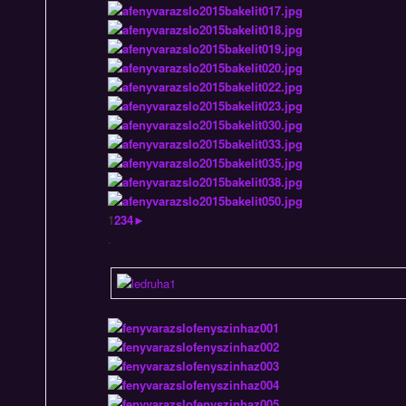
1
2
3
4
►
.