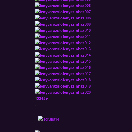
1
2
3
4
5
►
.