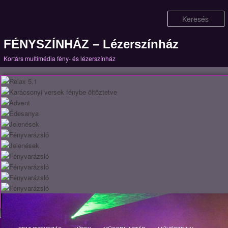
K
FÉNYSZÍNHÁZ – Lézerszínház
Kortárs multimédia fény- és lézerszínház
Fő menü