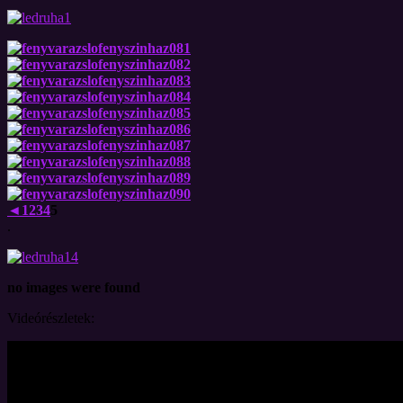
◄
1
2
3
4
5
.
no images were found
Videórészletek: