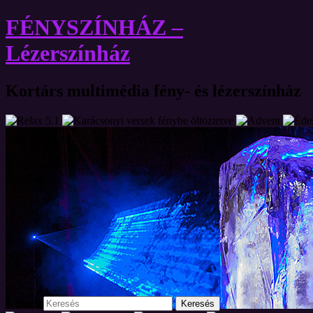
FÉNYSZÍNHÁZ –
Lézerszínház
Kortárs multimédia fény- és lézerszínház
Keresés