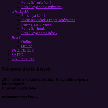
Relax 5.1 művészei
Pink Floyd show művészei
GALÉRIA
Édesanya képei
Jelenések előadás képei, fotógaléria
Fényvarázsló képek
Relax 5.1 fotók
Pink Floyd show képek
JEGY
Online
Offline
PARTNEREK
SAJTÓ
KAPCSOLAT
Fényvarázsló képek
2015. május 27. Bakelit, telt ház: Köszönjük szépen a
közönségnek!
Bosnyák László fotói
no images were found
.