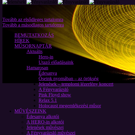
Fő menü
Tovább az elsődleges tartalomra
Tovább a másodlagos tartalomra
BEMUTATKOZÁS
HÍREK
MŰSORNAPTÁR
Aktuális
Hero-in
Utazó előadásaink
Hamarosan
Édesanya
Őseink nyomában – az örökség
Jelenések – templomi lézerfény koncert
A Fényvarázsló
Pink Floyd show
Relax 5.1
Holocaust megemlékezési műsor
MŰVÉSZEINK
Édesanya alkotói
A HERO-in alkotói
Jelenések művészei
A Fényvarázsló művészei